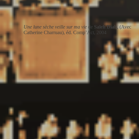
Une lune sèche veille sur ma vie
de
Saleh Diab
, (Avec
Catherine Charruau), éd. Comp’Act, 2004