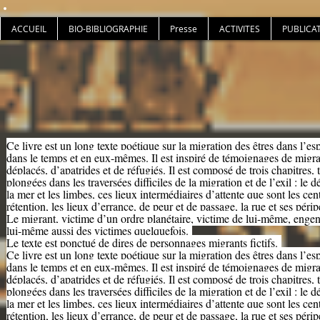
ACCUEIL
BIO-BIBLIOGRAPHIE
Presse
ACTIVITES
PUBLICA
Ce livre est un long texte poétique sur la migration des êtres dans l’es
dans le temps et en eux-mêmes. Il est inspiré de témoignages de migra
déplacés, d’apatrides et de réfugiés. Il est composé de trois chapitres, t
plongées dans les traversées difficiles de la migration et de l’exil : le dé
la mer et les limbes, ces lieux intermédiaires d’attente que sont les cen
rétention, les lieux d’errance, de peur et de passage, la rue et ses périp
Le migrant, victime d’un ordre planétaire, victime de lui-même, enge
lui-même aussi des victimes quelquefois.
Le texte est ponctué de dires de personnages migrants fictifs.
Ce livre est un long texte poétique sur la migration des êtres dans l’es
dans le temps et en eux-mêmes. Il est inspiré de témoignages de migra
déplacés, d’apatrides et de réfugiés. Il est composé de trois chapitres, t
plongées dans les traversées difficiles de la migration et de l’exil : le dé
la mer et les limbes, ces lieux intermédiaires d’attente que sont les cen
rétention, les lieux d’errance, de peur et de passage, la rue et ses périp