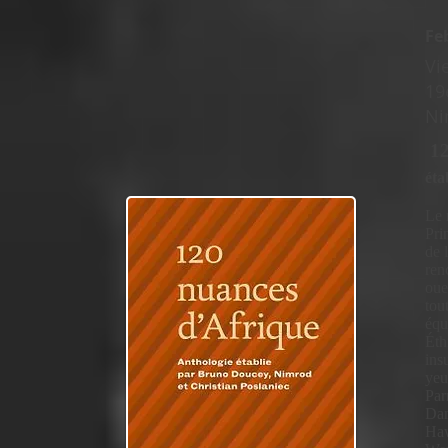
Fe
Vi
19
Ni
12
éta
Le 
Pri
de 
ren
oue
tou
équ
Éth
ins
yeu
Par
Dam
Haw