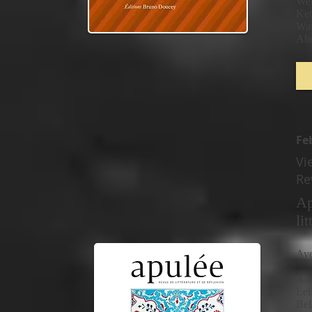
Wer
Ket
War
Abd
Fe
Vi
Re
Ap
li
Ave
Ali
Leï
Bel