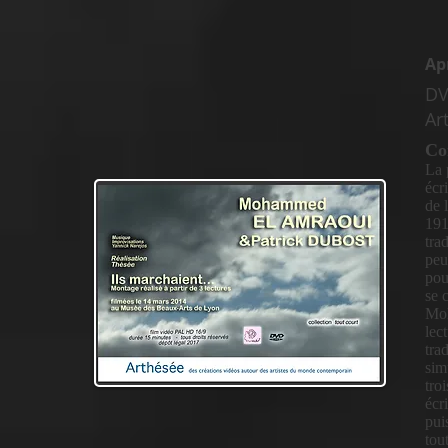
Apr
DV
Ar
Co
La 
écr
de 
191
tra
peu
pou
se 
Moh
lec
tra
sim
tro
écr
pui
tou