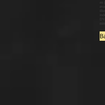
au 
ava
ill
ind
DVD
min
B