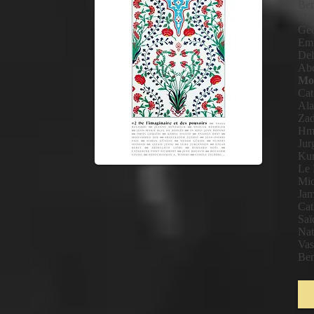
Ber
Mig
Geo
Emm
Del
Abd
Mo
Cat
Ala
Zad
Hmo
Jur
Kur
Le 
Mic
Jam
Cat
Saï
Nat
Vas
Ben