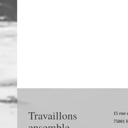
Travaillons
15 rue 
75001 P
ensemble