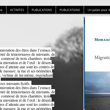
se
ACTIVITES
PUBLICATIONS
PUBLICATIONS
Un palais pour 
 migration des êtres dans l’espace,
spiré de témoignages de migrants, de
t composé de trois chapitres, trois
a migration et de l’exil : le désert,
res d’attente que sont les centres de
de passage, la rue et ses péripéties.
e, victime de lui-même, engendrant
.
ges migrants fictifs.
 migration des êtres dans l’espace,
spiré de témoignages de migrants, de
t composé de trois chapitres, trois
a migration et de l’exil : le désert,
res d’attente que sont les centres de
de passage, la rue et ses péripéties.