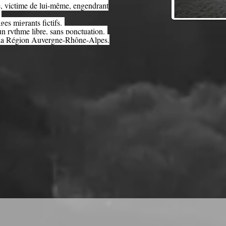
e, victime de lui-même, engendrant
.
ges migrants fictifs.
 un rythme libre, sans ponctuation.
de la Région Auvergne-Rhône-Alpes.