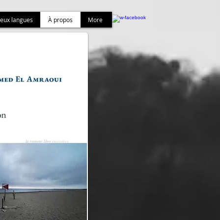
deux langues
À propos
More