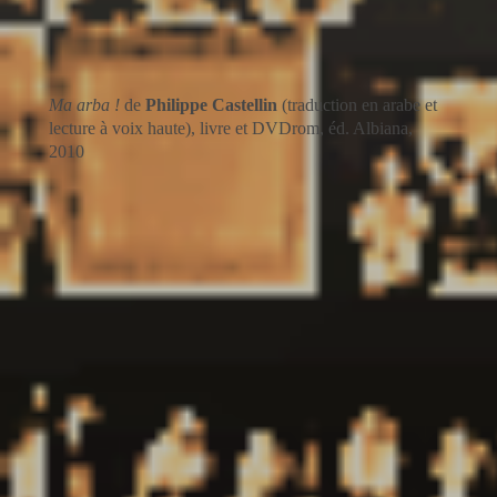
Ma arba !
de
Philippe Castellin
(traduction en arabe et
lecture à voix haute), livre et DVDrom, éd. Albiana,
2010