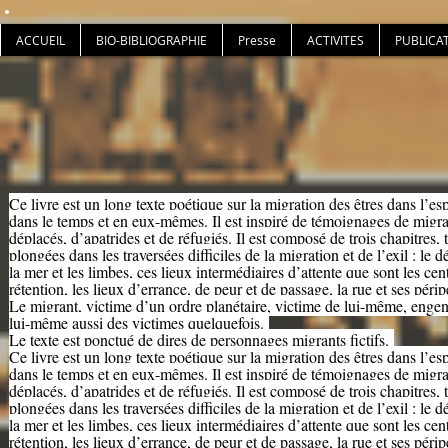
ACCUEIL
BIO-BIBLIOGRAPHIE
Presse
ACTIVITES
PUBLICA
Ce livre est un long texte poétique sur la migration des êtres dans l’es
dans le temps et en eux-mêmes. Il est inspiré de témoignages de migra
déplacés, d’apatrides et de réfugiés. Il est composé de trois chapitres, t
plongées dans les traversées difficiles de la migration et de l’exil : le dé
la mer et les limbes, ces lieux intermédiaires d’attente que sont les cen
rétention, les lieux d’errance, de peur et de passage, la rue et ses périp
Le migrant, victime d’un ordre planétaire, victime de lui-même, enge
lui-même aussi des victimes quelquefois.
Le texte est ponctué de dires de personnages migrants fictifs.
Ce livre est un long texte poétique sur la migration des êtres dans l’es
dans le temps et en eux-mêmes. Il est inspiré de témoignages de migra
déplacés, d’apatrides et de réfugiés. Il est composé de trois chapitres, t
plongées dans les traversées difficiles de la migration et de l’exil : le dé
la mer et les limbes, ces lieux intermédiaires d’attente que sont les cen
rétention, les lieux d’errance, de peur et de passage, la rue et ses périp