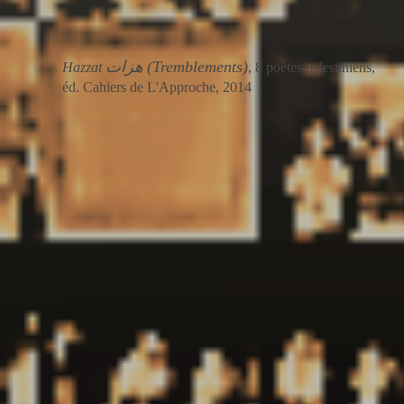
هزات (Tremblements)
Hazzat
, 8 poètes palestiniens,
éd. Cahiers de L
'Approche, 2014