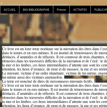
ACCUEIL
BIO-BIBLIOGRAPHIE
Presse
ACTIVITES
PUBLICA
Ce livre est un long texte poétique sur la migration des êtres dans l’es
dans le temps et en eux-mêmes. Il est inspiré de témoignages de migra
déplacés, d’apatrides et de réfugiés. Il est composé de trois chapitres, t
plongées dans les traversées difficiles de la migration et de l’exil : le dé
la mer et les limbes, ces lieux intermédiaires d’attente que sont les cen
rétention, les lieux d’errance, de peur et de passage, la rue et ses périp
Le migrant, victime d’un ordre planétaire, victime de lui-même, enge
lui-même aussi des victimes quelquefois.
Le texte est ponctué de dires de personnages migrants fictifs.
Ce livre est un long texte poétique sur la migration des êtres dans l’es
dans le temps et en eux-mêmes. Il est inspiré de témoignages de migra
déplacés, d’apatrides et de réfugiés. Il est composé de trois chapitres, t
plongées dans les traversées difficiles de la migration et de l’exil : le dé
la mer et les limbes, ces lieux intermédiaires d’attente que sont les cen
rétention, les lieux d’errance, de peur et de passage, la rue et ses périp